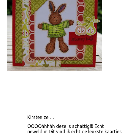
Kirsten zei…
R
OOOOhhhhh deze is schattig!!! Echt
e
geweldig! Dit vind ik echt de leukste kaartjes