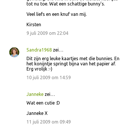
tot nu toe. Wat een schattige bunny's.
a
c
Veel liefs en een knuf van mij.
t
Kirsten
i
9 juli 2009 om 22:04
e
s
Sandra1968
zei…
Dit zijn erg leuke kaartjes met die bunnies. En
het konijntje springt bijna van het papier af.
Erg vrolijk :-)
10 juli 2009 om 14:59
Janneke
zei…
Wat een cutie :D
Janneke X
11 juli 2009 om 09:49