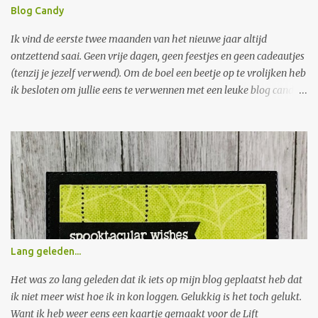
Blog Candy
Ik vind de eerste twee maanden van het nieuwe jaar altijd
ontzettend saai. Geen vrije dagen, geen feestjes en geen cadeautjes
(tenzij je jezelf verwend). Om de boel een beetje op te vrolijken heb
ik besloten om jullie eens te verwennen met een leuke blog candy.
Want wat is er nu leuker dan een grote envelop met freubelspullen
in je brievenbus. Je hoeft niet veel te doen om hem te winnen: 1.
Laat een berichtje achter met een leuke idee om de saaiste
maanden van het jaar leuker te maken. 2. Wordt volger van mijn
blog. Wat kun je winnen: Spellbinder Nestabilities Scalloped oval
Een zakje knopen Een zakje bloemen Stempels van Crate Paper
Lillian Collection Stempel van Crea Motion Silvia Stempel draakje
van Nellie Snellen Stempels van Inque Boutique Op zaterdag 30
januari maak ik de winnaar van de blog candy bekend. I find the
Lang geleden...
first two months of the New Year always terribly insipid. No
holidays, no parties and no more gifts (unless you spoil yourself).
Het was zo lang geleden dat ik iets op mijn blog geplaatst heb dat
To brighten up these...
ik niet meer wist hoe ik in kon loggen. Gelukkig is het toch gelukt.
Want ik heb weer eens een kaartje gemaakt voor de Lift