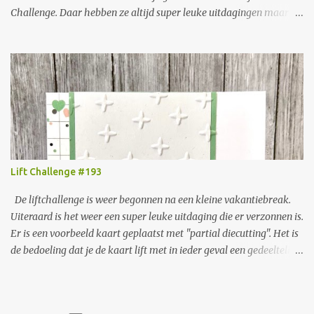
Challenge. Daar hebben ze altijd super leuke uitdagingen maar ik
heb er lang niet altijd de energie voor. Maar nu dus toch weer een
keer gelukt. Er is een heel leuke voorbeeld kaart geplaatst en het
is de bedoeling om daar de lay out van te liften. In dit geval
betekende dat er onderin de kaart een rand met beestjes,
bloemetjes of ander leuks moest komen en daarboven een tekstje.
Het is niet de bedoeling om de hele kaart te vullen. Ik ben voor een
kaart met het Halloween thema gegaan. Ik doe thuis verder niets
aan Halloween maar er kaarten voor maken vind ik erg leuk. Ik
weet niet precies waar hem dat in zit. De kleuren misschien. Dit is
Lift Challenge #193
wat ik ervan heb gemaakt:
De liftchallenge is weer begonnen na een kleine vakantiebreak.
Uiteraard is het weer een super leuke uitdaging die er verzonnen is.
Er is een voorbeeld kaart geplaatst met "partial diecutting". Het is
de bedoeling dat je de kaart lift met in ieder geval een gedeeltelijke
stans uitsnede. Er staat ook een link naar een YouTube filmpje
waarin precies wordt uitgelegd hoe je deze techniek kunt doen.
Het was weer super leuk om met deze uitdaging aan de slag te